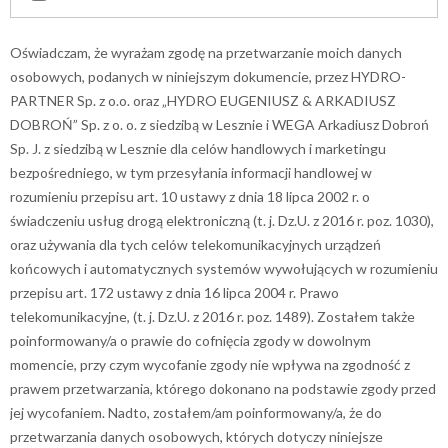
Oświadczam, że wyrażam zgodę na przetwarzanie moich danych
osobowych, podanych w niniejszym dokumencie, przez HYDRO-
PARTNER Sp. z o.o. oraz „HYDRO EUGENIUSZ & ARKADIUSZ
DOBROŃ” Sp. z o. o. z siedzibą w Lesznie i WEGA Arkadiusz Dobroń
Sp. J. z siedzibą w Lesznie dla celów handlowych i marketingu
bezpośredniego, w tym przesyłania informacji handlowej w
rozumieniu przepisu art. 10 ustawy z dnia 18 lipca 2002 r. o
świadczeniu usług drogą elektroniczną (t. j. Dz.U. z 2016 r. poz. 1030),
oraz używania dla tych celów telekomunikacyjnych urządzeń
końcowych i automatycznych systemów wywołujących w rozumieniu
przepisu art. 172 ustawy z dnia 16 lipca 2004 r. Prawo
telekomunikacyjne, (t. j. Dz.U. z 2016 r. poz. 1489). Zostałem także
poinformowany/a o prawie do cofnięcia zgody w dowolnym
momencie, przy czym wycofanie zgody nie wpływa na zgodność z
prawem przetwarzania, którego dokonano na podstawie zgody przed
jej wycofaniem. Nadto, zostałem/am poinformowany/a, że do
przetwarzania danych osobowych, których dotyczy niniejsze