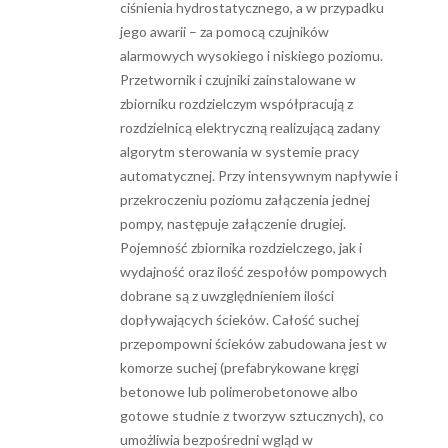
ciśnienia hydrostatycznego, a w przypadku
jego awarii – za pomocą czujników
alarmowych wysokiego i niskiego poziomu.
Przetwornik i czujniki zainstalowane w
zbiorniku rozdzielczym współpra­cują z
rozdzielnicą elektryczną realizującą zadany
algorytm sterowania w systemie pracy
automatycznej. Przy intensywnym napływie i
przekroczeniu poziomu załączenia jednej
pompy, następuje załączenie drugiej.
Pojemność zbiornika rozdzielczego, jak i
wydajność oraz ilość zespołów pompowych
dobrane są z uwzględnieniem ilości
dopływających ścieków. Całość suchej
przepompowni ścieków zabudowana jest w
komorze suchej (prefabryko­wane kręgi
betonowe lub polimerobetonowe albo
gotowe studnie z tworzyw sztucznych), co
umożliwia bezpośredni wgląd w