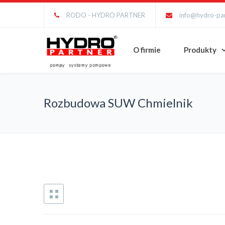
RODO - HYDRO PARTNER
info@hydro-par
O firmie
Produkty
Rozbudowa SUW Chmielnik