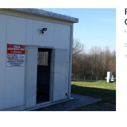
5
C
T