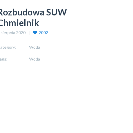
Rozbudowa SUW
Chmielnik
 sierpnia 2020
2002
ategory:
Woda
ags:
Woda